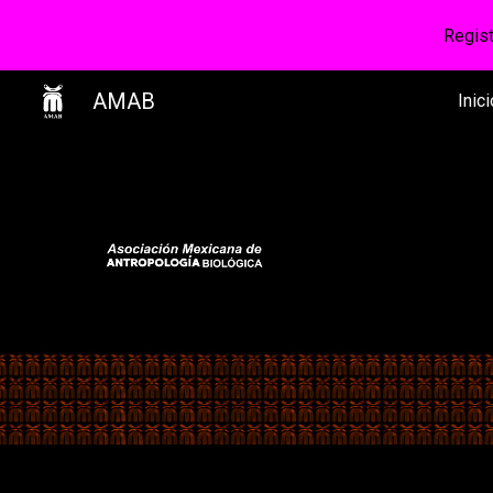
Regis
Sk
AMAB
Inici