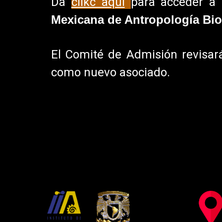
Da
clikc aquí
para acceder a
Mexicana de Antropología Biol
El Comité de Admisión revisará
como nuevo asociado.