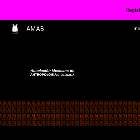
Regis
Sk
AMAB
Ini